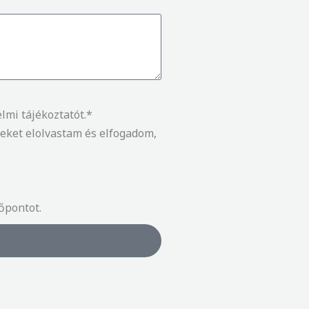
mi tájékoztatót.*
leket elolvastam és elfogadom,
őpontot.