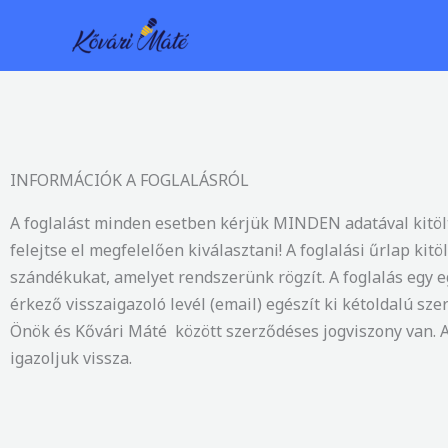
Skip
to
content
INFORMÁCIÓK A FOGLALÁSRÓL
A foglalást minden esetben kérjük MINDEN adatával kitölte
felejtse el megfelelően kiválasztani! A foglalási űrlap kitö
szándékukat, amelyet rendszerünk rögzít. A foglalás egy e
érkező visszaigazoló levél (email) egészít ki kétoldalú sz
Önök és Kővári Máté között szerződéses jogviszony van. 
igazoljuk vissza.