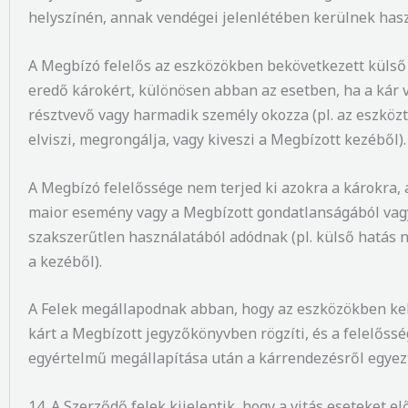
helyszínén, annak vendégei jelenlétében kerülnek hasz
A Megbízó felelős az eszközökben bekövetkezett külső
eredő károkért, különösen abban az esetben, ha a kár
résztvevő vagy harmadik személy okozza (pl. az eszközt
elviszi, megrongálja, vagy kiveszi a Megbízott kezéből).
A Megbízó felelőssége nem terjed ki azokra a károkra,
maior esemény vagy a Megbízott gondatlanságából vag
szakszerűtlen használatából adódnak (pl. külső
hatás
n
a kezéből).
A Felek megállapodnak abban, hogy az eszközökben ke
kárt a Megbízott jegyzőkönyvben rögzíti, és a felelőssé
egyértelmű megállapítása után a kárrendezésről egyez
14. A Szerződő felek kijelentik, hogy a vitás eseteket el