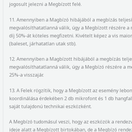
jogosult jelezni a Megbízott felé.
11. Amennyiben a Magbízó hibájából a megbízás teljes
megvalósíthatatlanná válik, úgy a Megbízott részére a
díj 50%-át köteles megfizetni. Kivételt képez a vis maio
(baleset, járhatatlan utak stb).
12.
Amennyiben a Magbízott hibájából a megbízás telje
megvalósíthatatlanná válik, úgy a Megbízó részére a me
25%-a visszajár.
13. A Felek rögzítik, hogy a Megbízott az esemény lebon
koordinálása érdekében 2 db mikrofont és 1 db hangfala
saját tulajdonú technikai eszközként.
A Megbízó tudomásul veszi, hogy az eszközök a rendezv
ideje alatt a Megbízott birtokában, de a Megbízó rend