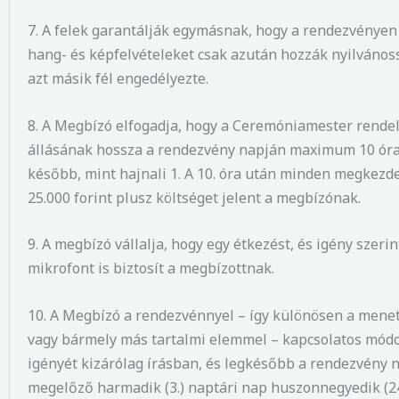
7. A felek garantálják egymásnak, hogy a rendezvényen
hang- és képfelvételeket csak azután hozzák nyilvános
azt másik fél engedélyezte.
8. A Megbízó elfogadja, hogy a Ceremóniamester rende
állásának hossza a rendezvény napján maximum 10 óra
később, mint hajnali 1. A 10. óra után minden megkezde
25.000 forint plusz költséget jelent a megbízónak.
9. A megbízó vállalja, hogy egy étkezést, és igény szerin
mikrofont is biztosít a megbízottnak.
10. A Megbízó a rendezvénnyel – így különösen a mene
vagy bármely más tartalmi elemmel – kapcsolatos módo
igényét kizárólag írásban, és legkésőbb a rendezvény 
megelőző harmadik (3.) naptári nap huszonnegyedik (24