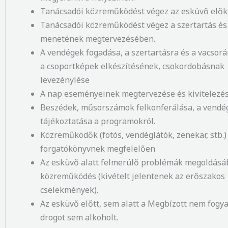
Tanácsadói közreműködést végez az esküvő elők
Tanácsadói közreműködést végez a szertartás és
menetének megtervezésében.
A vendégek fogadása, a szertartásra és a vacsorá
a csoportképek elkészítésének, csokordobásnak
levezénylése
A nap eseményeinek megtervezése és kivitelezé
Beszédek, műsorszámok felkonferálása, a vendé
tájékoztatása a programokról.
Közreműködők (fotós, vendéglátók, zenekar, stb.) 
forgatókönyvnek megfelelően
Az esküvő alatt felmerülő problémák megoldásá
közreműködés (kivételt jelentenek az erőszakos
cselekmények).
Az esküvő előtt, sem alatt a Megbízott nem fogy
drogot sem alkoholt.