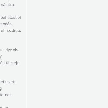
nálatra.
 behatásból
vendég,
 elmozdítja,
 amelye
vis
y
élkül kiejti
letkezett
g
tetnek.
őször