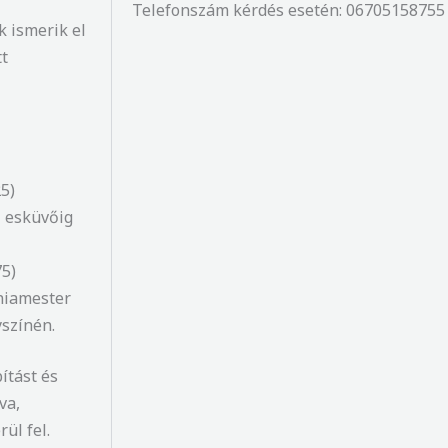
Telefonszám kérdés esetén: 06705158755
k ismerik el
tt
25)
z esküvőig
75)
óniamester
yszínén.
ítást és
va,
ül fel.