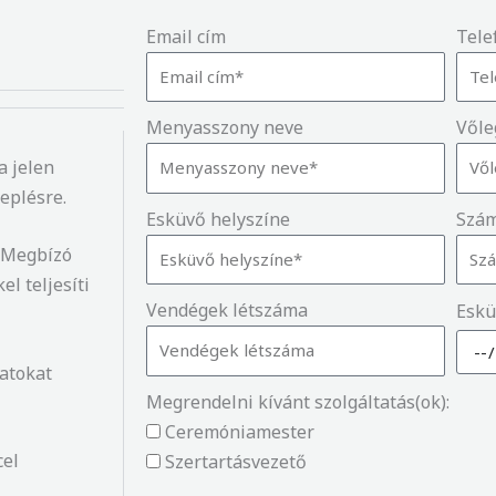
Email cím
Tele
Menyasszony neve
Vőle
a jelen
eplésre.
Esküvő helyszíne
Szám
y Megbízó
l teljesíti
Vendégek létszáma
Eskü
atokat
Megrendelni kívánt szolgáltatás(ok):
Ceremóniamester
cel
Szertartásvezető