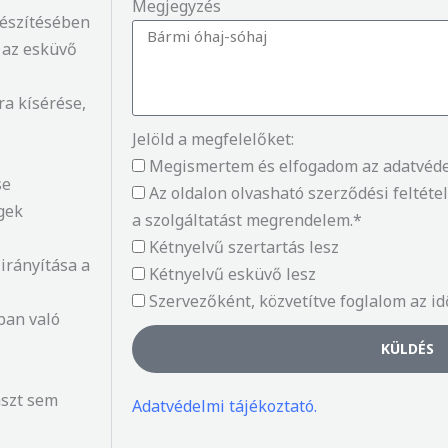
Megjegyzés
észítésében
 az esküvő
ra kísérése,
Jelöld a megfelelőket:
Megismertem és elfogadom az adatvédel
se
Az oldalon olvasható szerződési feltéte
gek
a szolgáltatást megrendelem.*
Kétnyelvű szertartás lesz
irányítása a
Kétnyelvű esküvő lesz
Szervezőként, közvetítve foglalom az id
ban való
KÜLDÉS
aszt sem
Adatvédelmi tájékoztató.