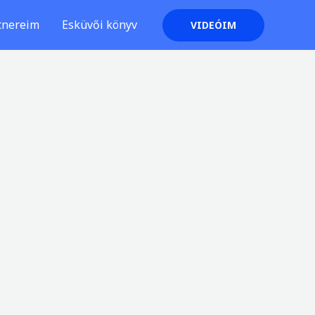
tnereim
Esküvői könyv
VIDEÓIM