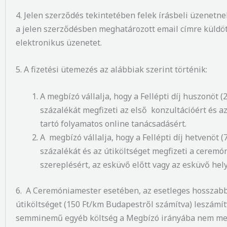
4. Jelen szerződés tekintetében felek írásbeli üzenetne
a jelen szerződésben meghatározott email címre küldö
elektronikus üzenetet.
5. A fizetési ütemezés az alábbiak szerint történik:
A megbízó vállalja, hogy a Fellépti díj huszonöt (
százalékát megfizeti az első konzultációért és a
tartó folyamatos online tanácsadásért.
A megbízó vállalja, hogy a Fellépti díj hetvenöt (
százalékát és az útiköltséget megfizeti a cerem
szereplésért, az esküvő előtt vagy az esküvő hel
6. A Ceremóniamester esetében, az esetleges hosszabb
útiköltséget (150 Ft/km Budapestről számítva) leszámít
semminemű egyéb költség a Megbízó irányába nem mer