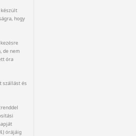
 készült
ságra, hogy
lkezésre
, de nem
tt óra
t szállást és
trenddel
sítási
napját
.) órájáig