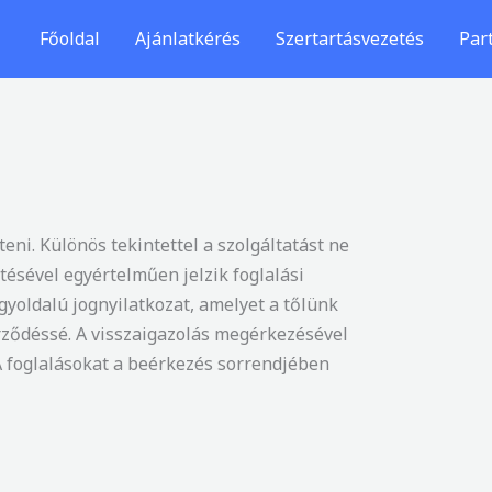
Főoldal
Ajánlatkérés
Szertartásvezetés
Par
ni. Különös tekintettel a szolgáltatást ne
ltésével egyértelműen jelzik foglalási
gyoldalú jognyilatkozat, amelyet a tőlünk
erződéssé. A visszaigazolás megérkezésével
A foglalásokat a beérkezés sorrendjében