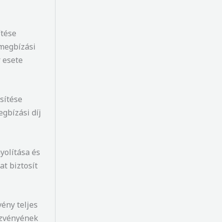
ítése
 megbízási
r esete
sítése
gbízási díj
yolítása és
t biztosít
ény teljes
ezvényének