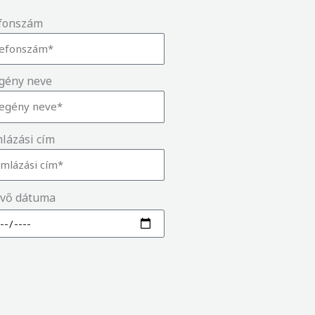
fonszám
gény neve
lázási cím
vő dátuma